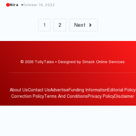
Nira
October 10, 2022
1
2
Next
© 2026 TollyTales • Designed by Smack Online Services
About Us
Contact Us
Advertise
Funding Information
Editorial Policy
Correction Policy
Terms And Conditions
Privacy Policy
Disclaimer