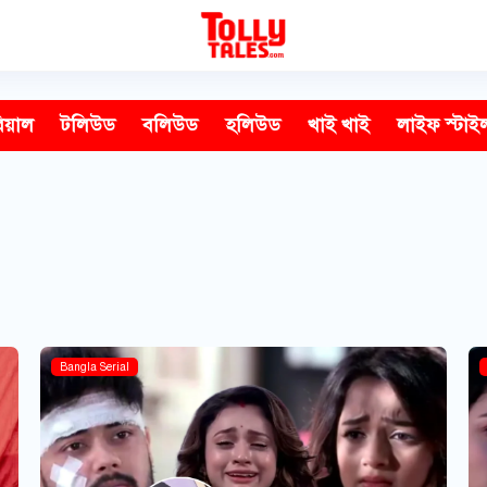
িয়াল
টলিউড
বলিউড
হলিউড
খাই খাই
লাইফ স্টাই
Bangla Serial