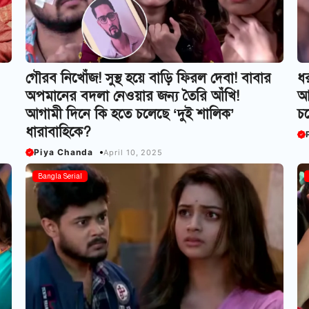
গৌরব নিখোঁজ! সুস্থ হয়ে বাড়ি ফিরল দেবা! বাবার
ধ
অপমানের বদলা নেওয়ার জন্য তৈরি আঁখি!
আ
আগামী দিনে কি হতে চলেছে ‘দুই শালিক’
চল
ধারাবাহিকে?
Piya Chanda
April 10, 2025
Bangla Serial