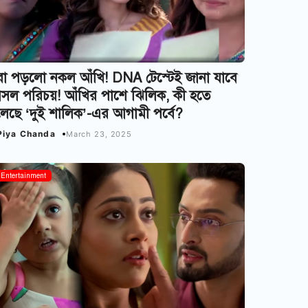
রা পড়লো নকল আঁখি! DNA টেস্টেই জানা যাবে
সল পরিচয়! আঁখির পাশে ঝিলিক, কী হতে
েছে ‘দুই শালিক’-এর আগামী পর্বে?
Piya Chanda
March 23, 2025
Bangla Serial
Entertainment