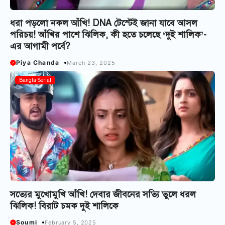
ধরা পড়লো নকল আঁখি! DNA টেস্টেই জানা যাবে আসল
পরিচয়! আঁখির পাশে ঝিলিক, কী হতে চলেছে ‘দুই শালিক’-
এর আগামী পর্বে?
Piya Chanda
March 23, 2025
Bangla Serial
সত্যের মুখোমুখি আঁখি! দেবার জীবনের সত্যি তুলে ধরল
ঝিলিক! বিরাট চমক দুই শালিকে
Soumi
February 5, 2025