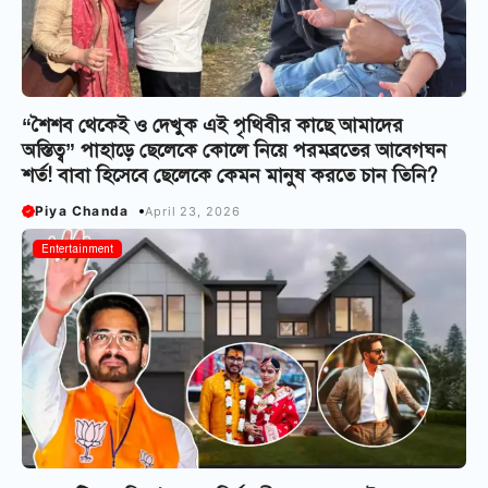
“শৈশব থেকেই ও দেখুক এই পৃথিবীর কাছে আমাদের
অস্তিত্ব” পাহাড়ে ছেলেকে কোলে নিয়ে পরমব্রতের আবেগঘন
শর্ত! বাবা হিসেবে ছেলেকে কেমন মানুষ করতে চান তিনি?
Piya Chanda
April 23, 2026
Entertainment