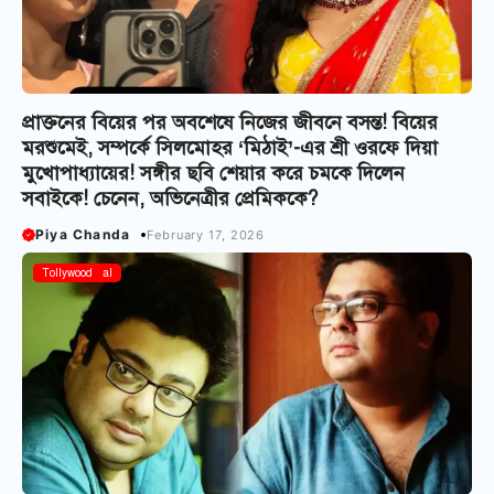
প্রাক্তনের বিয়ের পর অবশেষে নিজের জীবনে বসন্ত! বিয়ের
মরশুমেই, সম্পর্কে সিলমোহর ‘মিঠাই’-এর শ্রী ওরফে দিয়া
মুখোপাধ্যায়ের! সঙ্গীর ছবি শেয়ার করে চমকে দিলেন
সবাইকে! চেনেন, অভিনেত্রীর প্রেমিককে?
Piya Chanda
February 17, 2026
Bangla Serial
Tollywood