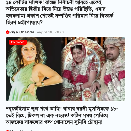
১৪ কোটির মালিক! রাজ্যে নির্বাচনী আবহে একেই
অভিনেতার দ্বিতীয় বিয়ে নিয়ে উত্তপ্ত পরিস্থিতি, এবার
হলফনামা প্রকাশ পেতেই সম্পত্তির পরিমাণ নিয়ে বিতর্কে
হিরণ চট্টোপাধ্যায়?
Piya Chanda
April 18, 2026
Bollywood
“বুঝেছিলাম ভুল পথে আছি” বাবার বয়সী মুসলিমকে ১৮-
তেই বিয়ে, টিকল না এক বছরও! কঠিন সময় পেরিয়ে
আজকের সাফল্যের গল্প শোনালেন সুনিধি চৌহান!