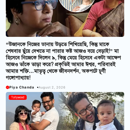
“উজানকে নিজের ডানায় উড়তে শিখিয়েছি, কিন্তু মাকে
শেষবার ছুঁয়ে দেখতে না পারার কষ্ট আজও বয়ে বেড়াই!” মা
হিসেবে নিজেকে দিলেন ৯, কিন্তু মেয়ে হিসেবে একটা আক্ষেপ
আজও তাঁকে তাড়া করে? প্রকৃতিই আমার ঈশ্বর, পরিবারই
আমার শক্তি…মাতৃত্ব থেকে জীবনদর্শন, অকপটে চূর্ণী
গঙ্গোপাধ্যায়!
Piya Chanda
August 2, 2026
Tollywood