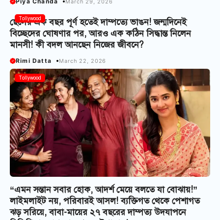
Piya Chanda
March 29, 2026
Tollywood
ছেলের এক বছর পূর্ণ হতেই দাম্পত্যে ভাঙন! জন্মদিনেই
বিচ্ছেদের ঘোষণার পর, আরও এক কঠিন সিদ্ধান্ত নিলেন
মানসী! কী বদল আনছেন নিজের জীবনে?
Rimi Datta
March 22, 2026
Tollywood
“এমন সন্তান সবার হোক, আদর্শ মেয়ে বলতে যা বোঝায়!”
লাইমলাইট নয়, পরিবারই আসল! ব্যক্তিগত থেকে পেশাগত
ঝড় সরিয়ে, বাবা-মায়ের ২৭ বছরের দাম্পত্য উদযাপনে