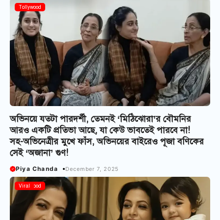
Tollywood
অভিনয়ে যতটা পারদর্শী, তেমনই ‘মিঠিঝোরা’র বৌমনির
আরও একটি প্রতিভা আছে, যা কেউ ভাবতেই পারবে না!
সহ-অভিনেত্রীর মুখে ফাঁস, অভিনয়ের বাইরেও পূজা বণিকের
সেই ‘অজানা’ গুণ!
Piya Chanda
December 7, 2025
Tollywood
Viral