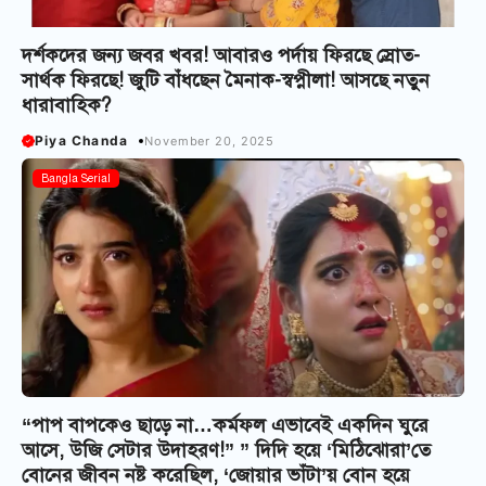
দর্শকদের জন্য জবর খবর! আবার‌ও পর্দায় ফিরছে স্রোত-
সার্থক ফিরছে! জুটি বাঁধছেন মৈনাক-স্বপ্নীলা! আসছে নতুন
ধারাবাহিক?
Piya Chanda
November 20, 2025
Bangla Serial
“পাপ বাপকেও ছাড়ে না…কর্মফল এভাবেই একদিন ঘুরে
আসে, উজি সেটার উদাহরণ!” ” দিদি হয়ে ‘মিঠিঝোরা’তে
বোনের জীবন নষ্ট করেছিল, ‘জোয়ার ভাঁটা’য় বোন হয়ে