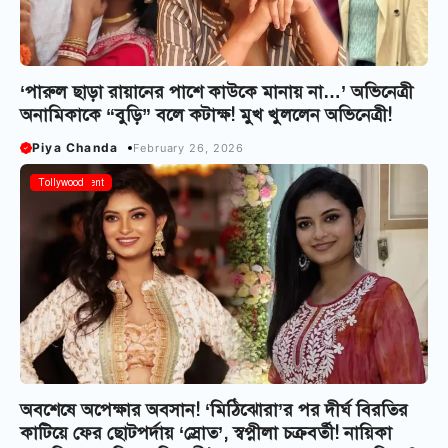
‘পারুল ছাড়া রায়ানের পাশে কাউকে মানায় না…’ অভিনেত্রী
অনামিকাকে “বুড়ি” বলে কটাক্ষ! মুখ খুললেন অভিনেত্রী!
Piya Chanda
February 26, 2026
Bangla Serial
Entertainment
Tollywood
অবশেষে অপেক্ষার অবসান! ‘মিঠিঝোরা’র পর দীর্ঘ বিরতির
কাটিয়ে ফের ছোটপর্দায় ‘স্রোত’, স্বপ্নীলা চক্রবর্তী! নায়িকা