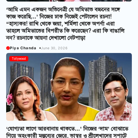
‘আমি এমন একজন অভিনেত্রী যে অমিতাভ বচ্চনের সঙ্গে
কাজ করেছি…’ নিজের ঢাক নিজেই পেটালেন রচনা!
“হাস্যকর! রাখি থেকে জয়া, শর্মিলা থেকে অপর্ণা এরা
তাহলে অমিতাভের বিপরীত কি করেছেন? এরা কি বাঙালি
নন? রচনাকে আয়না দেখালো নেটপাড়া
Piya Chanda
June 30, 2026
Tollywood
‘যোগ্যতা লাগে আরবানায় থাকতে…’ নিজের ‘দাম’ বোঝাতে
গিয়ে অহংকারী মন্তব্যের জেরে, ভাস্বর ও শ্রীলেখাদের সপাটে