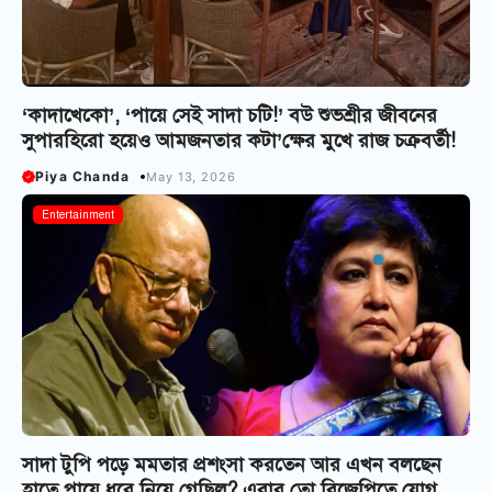
‘কাদাখেকো’, ‘পায়ে সেই সাদা চটি!’ বউ শুভশ্রীর জীবনের
সুপারহিরো হয়েও আমজনতার কটা’ক্ষের মুখে রাজ চক্রবর্তী!
Piya Chanda
May 13, 2026
Entertainment
সাদা টুপি পড়ে মমতার প্রশংসা করতেন আর এখন বলছেন
হাতে পায়ে ধরে নিয়ে গেছিল? এবার তো বিজেপিতে যোগ