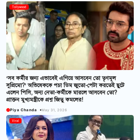
Tollywood
‘সব কর্মীর জন্য এভাবেই এগিয়ে আসবেন তো তৃণমূল
সুপ্রিমো?’ অভিষেককে পচা ডিম জুতো-পেটা করতেই ছুটে
এলেন পিসি, অন্য নেতা-কর্মীকে মারলে আসবেন তো?
প্রাক্তন মুখ্যমন্ত্রীকে প্রশ্ন জিতু কমলের!
Piya Chanda
May 31, 2026
Viral