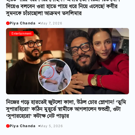
দিয়েও বলবেন ওরা হাতে পায়ে ধরে নিয়ে এসেছে! কবীর
সুমনকে চাঁচাছোলা আক্রমণ তসলিমার
Piya Chanda
May 7, 2026
Entertainment
নিজের গড়ে হারতেই জুটলো কাদা, উঠল চোর স্লোগান! ‘তুমি
সুপারহিরো’ কঠিন মুহূর্তে স্বামীকে আগলালেন শুভশ্রী, ওটা
‘সুপারহেরো’ কটাক্ষ নেট পাড়ার
Piya Chanda
May 5, 2026