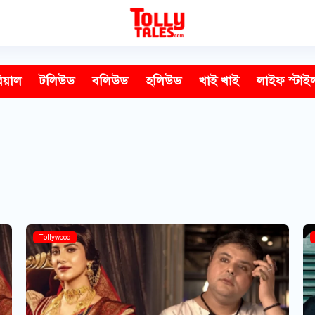
িয়াল
টলিউড
বলিউড
হলিউড
খাই খাই
লাইফ স্টাই
Tollywood