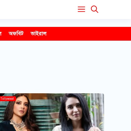
ল
অফবিট
ভাইরাল
Tollywood