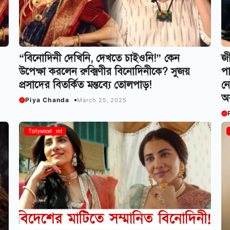
“বিনোদিনী দেখিনি, দেখতে চাইওনি!” কেন
জী
উপেক্ষা করলেন রুক্মিণীর বিনোদিনীকে? সুজয়
পা
প্রসাদের বিতর্কিত মন্তব্যে তোলপাড়!
নে
অক
Piya Chanda
March 25, 2025
Entertainment
Tollywood