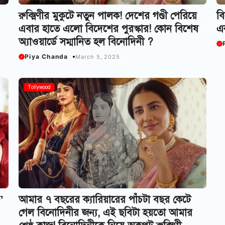
রুক্মিণীর মুকুটে নতুন পালক! দেশের গণ্ডী পেরিয়ে
বি
এবার হাতে এলো বিদেশের পুরস্কার! কোন বিশেষ
এক
অ্যাওয়ার্ডে সম্মানিত হল বিনোদিনী ?
Piya Chanda
March 5, 2025
Tollywood
’
আমার ৭ বছরের ক্যারিয়ারের পাঁচটা বছর কেটে
গেল বিনোদিনীর জন্য, এই ছবিটা হয়তো আমার