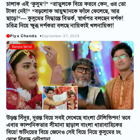
চালাক এই ‘কুসুম’!” “রাতুলকে বিয়ে করবে কেন, ওর তো
টাকা নেই!” “বড়লোক আয়ুষ্মানকে ফাঁদে ফেলেছে, আর
ছাড়ে!”— কুসুমের সিদ্ধান্তে বিতর্ক, স্বার্থপর বলছেন দর্শক!
চরিত্র নিয়ে ক্ষুব্ধ দর্শকরা বলছে নায়িকাই খলনায়িকা!
Piya Chanda
September 27, 2025
Bangla Serial
উড়ন্ত সিঁদুর, দুরন্ত বিয়ে সবই দেখেছে বাংলা টেলিভিশন! তবে
এবার কাল্পনিকতার সীমানা ছাড়াল বাংলা ধারাবাহিকের
বিয়ে! শুটিংয়ের বিয়ে জেনেও সেই বিয়ে নিয়ে কুসুমের ঢং
দেখে বিরক্ত নেটপাড়া