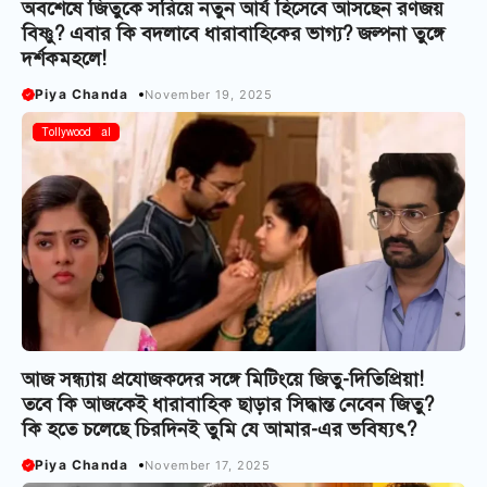
অবশেষে জিতুকে সরিয়ে নতুন আর্য হিসেবে আসছেন রণজয়
বিষ্ণু? এবার কি বদলাবে ধারাবাহিকের ভাগ্য? জল্পনা তুঙ্গে
দর্শকমহলে!
Piya Chanda
November 19, 2025
Bangla Serial
Tollywood
আজ সন্ধ্যায় প্রযোজকদের সঙ্গে মিটিংয়ে জিতু-দিতিপ্রিয়া!
তবে কি আজকেই ধারাবাহিক ছাড়ার সিদ্ধান্ত নেবেন জিতু?
কি হতে চলেছে চিরদিনই তুমি যে আমার-এর ভবিষ্যৎ?
Piya Chanda
November 17, 2025