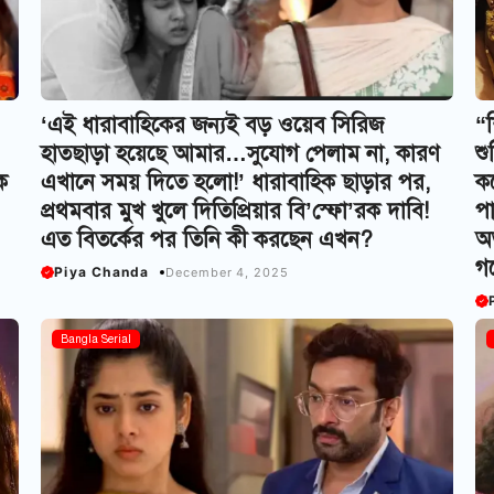
‘এই ধারাবাহিকের জন্যই বড় ওয়েব সিরিজ
“শ
হাতছাড়া হয়েছে আমার…সুযোগ পেলাম না, কারণ
শু
ে
এখানে সময় দিতে হলো!’ ধারাবাহিক ছাড়ার পর,
কর
প্রথমবার মুখ খুলে দিতিপ্রিয়ার বি’স্ফো’রক দাবি!
পা
এত বিতর্কের পর তিনি কী করছেন এখন?
অভ
গঙ
Piya Chanda
December 4, 2025
Bangla Serial