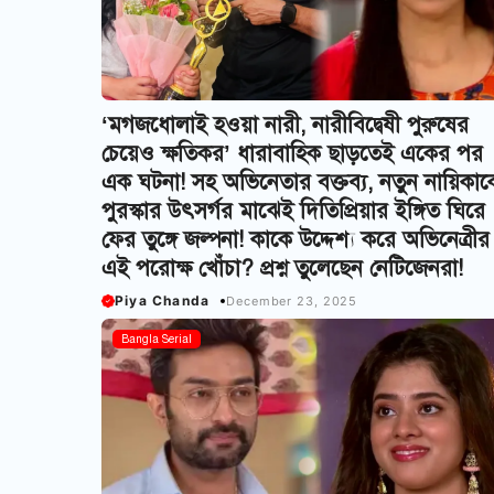
‘মগজধোলাই হ‌ওয়া নারী, নারীবিদ্বেষী পুরুষের
চেয়েও ক্ষতিকর’ ধারাবাহিক ছাড়তেই একের পর
এক ঘটনা! সহ অভিনেতার বক্তব্য, নতুন নায়িকাক
পুরস্কার উৎসর্গর মাঝেই দিতিপ্রিয়ার ইঙ্গিত ঘিরে
ফের তুঙ্গে জল্পনা! কাকে উদ্দেশ্য করে অভিনেত্রীর
এই পরোক্ষ খোঁচা? প্রশ্ন তুলেছেন নেটিজেনরা!
Piya Chanda
December 23, 2025
Bangla Serial