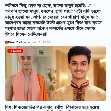
“জীবনে কিছু হোক না হোক, ভালো মানুষ হয়েছি…”
‘আপনি ভালো মানুষ, শুনলেও হাসি পায়!’ ‘এটা যদি ভালো
মানুষ হওয়া হয়, আপনার মেয়েরা যেন খারাপ মানুষ হয়!’
আবেগঘন মন্তব্য করতেই উল্টে প্রশ্নের মুখে যিশু! মাঝ বয়সে
সংসার ভাঙা থেকে অবৈ’ধ সম্পর্কের প্রসঙ্গে টেনে ক্ষো’ভ
উগরে দিলেন নেটিজেনরা!
Rimi Datta
June 17, 2026
Tollywood
যিশু, দিব্যজ্যোতির পর এবার স্বর্ণাভ! বিজ্ঞানের ছাত্র হয়েও