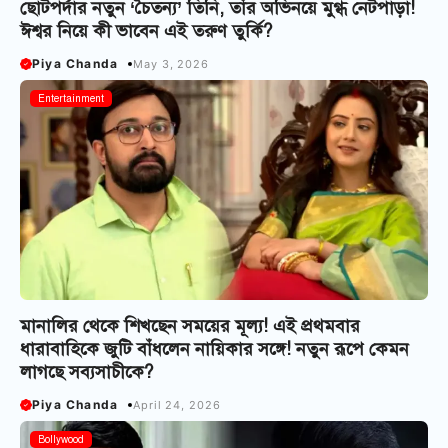
ছোটপর্দার নতুন ‘চৈতন্য’ তিনি, তাঁর অভিনয়ে মুগ্ধ নেটপাড়া!
ঈশ্বর নিয়ে কী ভাবেন এই তরুণ তুর্কি?
Piya Chanda
May 3, 2026
Entertainment
মানালির থেকে শিখছেন সময়ের মূল্য! এই প্রথমবার
ধারাবাহিকে জুটি বাঁধলেন নায়িকার সঙ্গে! নতুন রূপে কেমন
লাগছে সব্যসাচীকে?
Piya Chanda
April 24, 2026
Bollywood