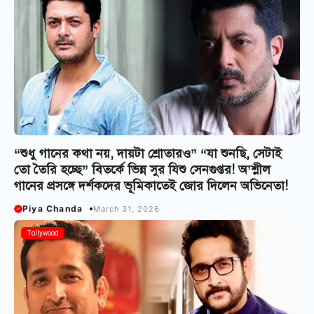
“শুধু গানের কথা নয়, দায়টা শ্রোতারও” “যা শুনছি, সেটাই
তো তৈরি হচ্ছে” বিতর্কে ভিন্ন সুর যিশু সেনগুপ্তর! অ’শ্লীল
গানের প্রসঙ্গে দর্শকদের ভূমিকাতেই জোর দিলেন অভিনেতা!
Piya Chanda
March 31, 2026
Tollywood