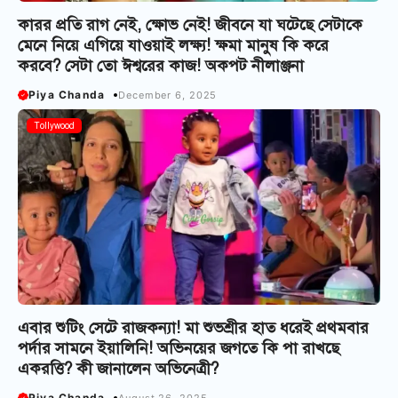
কারর প্রতি রাগ নেই, ক্ষোভ নেই! জীবনে যা ঘটেছে সেটাকে
মেনে নিয়ে এগিয়ে যাওয়াই লক্ষ্য! ক্ষমা মানুষ কি করে
করবে? সেটা তো ঈশ্বরের কাজ! অকপট নীলাঞ্জনা
Piya Chanda
December 6, 2025
Tollywood
এবার শুটিং সেটে রাজকন্যা! মা শুভশ্রীর হাত ধরেই প্রথমবার
পর্দার সামনে ইয়ালিনি! অভিনয়ের জগতে কি পা রাখছে
একরত্তি? কী জানালেন অভিনেত্রী?
Piya Chanda
August 26, 2025