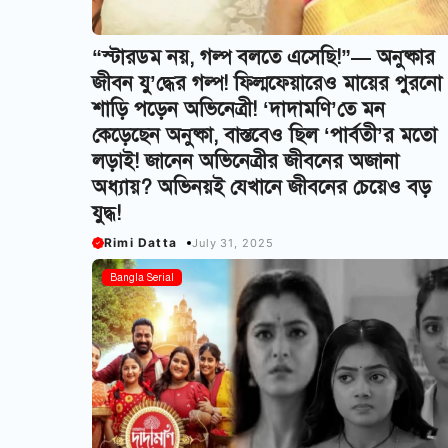
“স্টারডম নয়, গল্প বলতে এসেছি!”— অনুষ্কার
জীবন যু’দ্ধের গল্প! ফিল্মফেয়ারেও মায়ের পুরনো
শাড়ি পড়েন অভিনেত্রী! ‘দাদামণি’তে মন
কেড়েছেন অনুষ্কা, বাস্তবেও ছিল ‘পার্বতী’র মতো
লড়াই! জানেন অভিনেত্রীর জীবনের অজানা
অধ্যায়? অভিনয়ই যেখানে জীবনের চেয়েও বড়
যুদ্ধ!
Rimi Datta
July 31, 2025
Bangla Serial