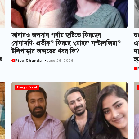
আবার‌ও জলসার পর্দায় জুটিতে ফিরছেন
শু
সোনামণি- প্রতীক? ফিরছে ‘মোহর’ নস্টালজিয়া?
এব
টলিপাড়ার অন্দরের খবর কি?
দা
ত
হব
Piya Chanda
June 26, 2026
Bangla Serial