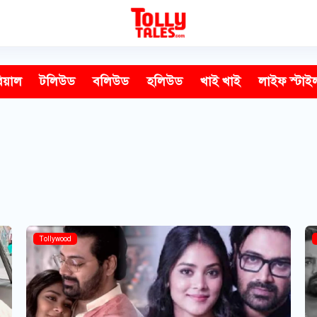
িয়াল
টলিউড
বলিউড
হলিউড
খাই খাই
লাইফ স্টাই
Tollywood