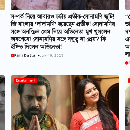
সম্পর্ক নিয়ে আবারও চর্চায় প্রতীক-সোনামণি জুটি!
“
জি বাংলায় ‘দাদামণি’ হয়েছেন প্রতীক! সোনামণির
ভা
সঙ্গে অনস্ক্রিন প্রেম নিয়ে অভিনেতা মুখ খুললেন
দর
অবশেষে! সোনামণির সঙ্গে বন্ধুত্ব না প্রেম? কি
এব
ইঙ্গিত দিলেন অভিনেতা!
অভ
লা
Rimi Datta
July 16, 2025
Entertainment