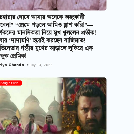
চেহারার দোষে আমায় অনেকে অহংকারী
বেন!” “প্রেমে পড়লে আমিও ব্লাশ করি!”—
্শকদের মানসিকতা নিয়ে মুখ খুললেন প্রতীক!
ার ‘দাদামণি’ হয়েই করছেন বাজিমাত!
িনেতার গম্ভীর মুখের আড়ালে লুকিয়ে এক
জুক প্রেমিক!
Piya Chanda
July 13, 2025
Bangla Serial