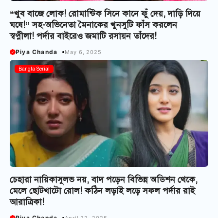
“খুব বাজে লোক! রোমান্টিক সিনে কানে ফুঁ দেয়, দাড়ি দিয়ে
ঘষে!” সহ-অভিনেতা মৈনাকের খুনসুটি ফাঁস করলেন
স্বপ্নীলা! পর্দার বাইরেও জমাটি রসায়ন তাঁদের!
Piya Chanda
May 6, 2025
Bangla Serial
চেহারা নায়িকাসুলভ নয়, বাদ পড়েন বিভিন্ন অডিশন থেকে,
মেলে ছোটখাটো রোল! কঠিন লড়াই লড়ে সফল পর্দার রাই
আরাত্রিকা!
Piya Chanda
April 22, 2025