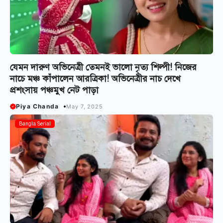
যেমন দারুণ অভিনেত্রী তেমন‌ই ভালো নৃত্য শিল্পী! নিজের
নাচে মঞ্চ কাঁপালেন আরত্রিকা! অভিনেত্রীর নাচ দেখে
প্রশংসায় পঞ্চমুখ নেট পাড়া
Piya Chanda
May 7, 2025
Bangla Serial