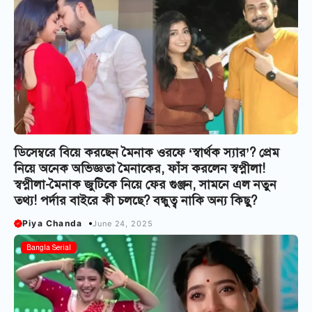
ডিসেম্বরে বিয়ে করছেন মৈনাক ওরফে ‘স্বার্থক স্যার’? প্রেম
নিয়ে অনেক অভিজ্ঞতা মৈনাকের, ফাঁস করলেন স্বপ্নীলা!
স্বপ্নীলা-মৈনাক জুটিকে নিয়ে ফের গুঞ্জন, সামনে এল নতুন
তথ্য! পর্দার বাইরে কী চলছে? বন্ধুত্ব নাকি অন্য কিছু?
Piya Chanda
June 24, 2025
Bangla Serial