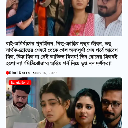
রাই-অনির্বাণের পুনর্মিলন, নিলু-ক্রান্তির নতুন জীবন, তবু
সার্থক-স্রোতের শেষটা থেকে গেল অসম্পূর্ণ! শেষ পর্বে আবেগ
ছিল, কিন্তু ছিল না সেই কাঙ্ক্ষিত মিলন! তিন বোনের মিলনই
হলো না! ‘মিঠিঝোরা’র অন্তিম পর্ব নিয়ে তৃপ্ত নন দর্শকরা!
Rimi Datta
July 15, 2025
Bangla Serial