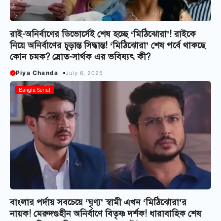
রাই-অনির্বাণের ডিভোর্সেই শেষ হচ্ছে ‘মিঠিঝোরা’! রাইকে
নিয়ে অনির্বাণের চূড়ান্ত সিদ্ধান্ত! ‘মিঠিঝোরা’ শেষ পর্বে থাকছে
কোন চমক? স্রোত-সার্থক এর ভবিষ্যৎ কী?
Piya Chanda
July 6, 2025
Bangla Serial
বাংলার পর্দায় সবচেয়ে ‘ঘৃণ্য’ স্বামী এখন ‘মিঠিঝোরা’র
নায়ক! মেরুদণ্ডহীন অনির্বাণে বিতৃষ্ণ দর্শক! ধারাবাহিক শেষ