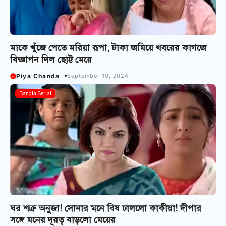
মাকে খুঁজে পেতে মরিয়া রূপা, টাকা জমিয়ে খবরের কাগজে
বিজ্ঞাপন দিল ছোট্ট মেয়ে
Piya Chanda
September 10, 2024
Bangla Serial
ঘর শত্রু অনুজা! সোনার মনে বিষ ঢাললো কাকীয়া! দীপার
সঙ্গে মনের দূরত্ব বাড়লো মেয়ের