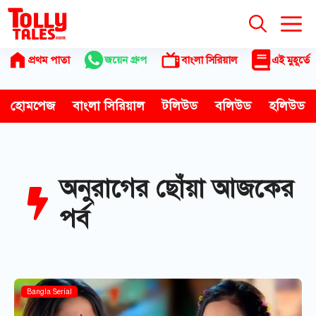
Skip
to
content
প্রথম পাতা
জয়েন গ্রুপ
বাংলা সিরিয়াল
এই মুহূর্তে
হোমপেজ
বাংলা সিরিয়াল
টলিউড
বলিউড
হলিউড
অনুরাগের ছোঁয়া আজকের
পর্ব
Bangla Serial