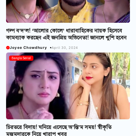
গল্প ব’দ’ল! ‘আলোর কোলে’ ধারাবাহিকের নায়ক হিসেবে
কামব্যাক করছেন এই জনপ্রিয় অভিনেতা! জানলে খুশি হবেন
Joyee Chowdhury
April 30, 2024
Bangla Serial
চিরতরে বিদায়! ঘনিয়ে এসেছে অ’ন্তি’ম সময়! স্বীকৃতি
মজুমদারকে নিয়ে খারাপ খবর