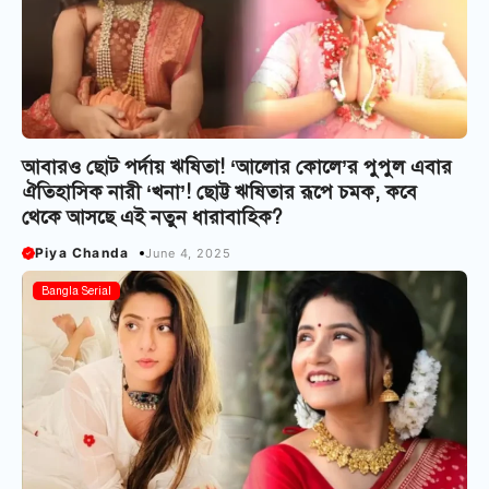
আবারও ছোট পর্দায় ঋষিতা! ‘আলোর কোলে’র পুপুল এবার
ঐতিহাসিক নারী ‘খনা’! ছোট্ট ঋষিতার রূপে চমক, কবে
থেকে আসছে এই নতুন ধারাবাহিক?
Piya Chanda
June 4, 2025
Bangla Serial