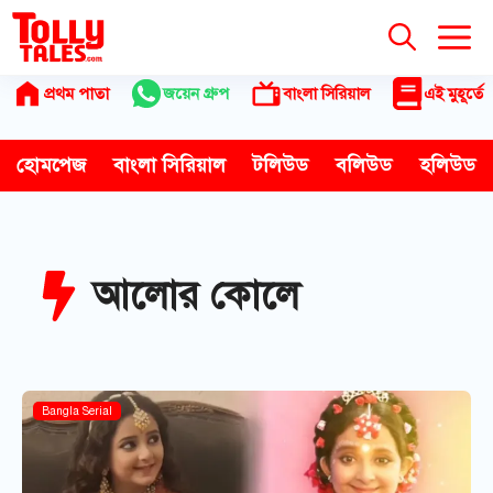
Skip
to
content
প্রথম পাতা
জয়েন গ্রুপ
বাংলা সিরিয়াল
এই মুহূর্তে
হোমপেজ
বাংলা সিরিয়াল
টলিউড
বলিউড
হলিউড
আলোর কোলে
Bangla Serial