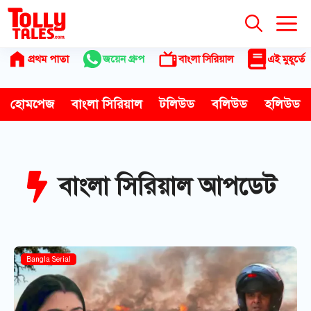
Skip
to
content
প্রথম পাতা
জয়েন গ্রুপ
বাংলা সিরিয়াল
এই মুহূর্তে
হোমপেজ
বাংলা সিরিয়াল
টলিউড
বলিউড
হলিউড
বাংলা সিরিয়াল আপডেট
Bangla Serial