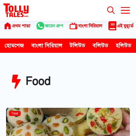
Skip
to
content
প্রথম পাতা
জয়েন গ্রুপ
বাংলা সিরিয়াল
এই মুহূর্তে
হোমপেজ
বাংলা সিরিয়াল
টলিউড
বলিউড
হলিউড
Food
Food