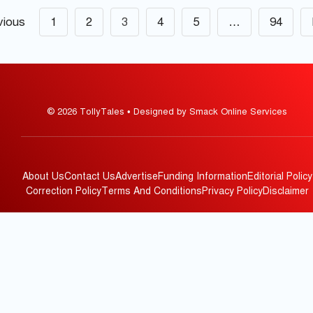
vious
1
2
3
4
5
…
94
© 2026 TollyTales • Designed by Smack Online Services
About Us
Contact Us
Advertise
Funding Information
Editorial Policy
Correction Policy
Terms And Conditions
Privacy Policy
Disclaimer