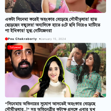
একটা সিনেমা করেই অহংকার বেড়েছে সৌমীতৃষার! হাত
ছেড়েছেন বন্ধুদের! অন্যদিকে হাতে ৪টে ছবি নিয়েও মাটিতে
পা ইধিকার! মুগ্ধ নেটিজেনরা
Pou Chakraborty
January 15, 2024
Tollywood
“সিনেমায় অভিনয়ের সুযোগ আসতেই অহংকার বেড়েছে
সৌমীতৃষার..!” সহ অভিনেত্রীর কটাক্ষ প্রসঙ্গে এবার মুখ