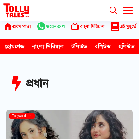
Skip
to
content
প্রথম পাতা
জয়েন গ্রুপ
বাংলা সিরিয়াল
এই মুহূর্তে
হোমপেজ
বাংলা সিরিয়াল
টলিউড
বলিউড
হলিউড
প্রধান
Entertainment
Tollywood