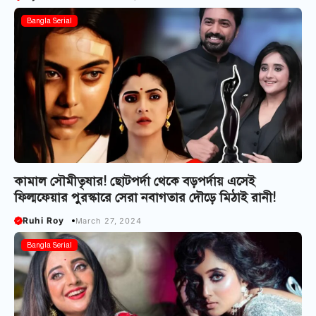
Bangla Serial
কামাল সৌমীতৃষার! ছোটপর্দা থেকে বড়পর্দায় এসেই
ফিল্মফেয়ার পুরস্কারে সেরা নবাগতার দৌড়ে মিঠাই রানী!
Ruhi Roy
March 27, 2024
Bangla Serial