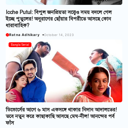
Icche Putul: বিপুল জনপ্রিয়তা সত্ত্বেও সময় বদলে গেল
ইচ্ছে পুতুলের! অনুরাগের ছোঁয়ার বিপরীতে আসছে কোন
ধারাবাহিক?
Ratna Adhikary
October 14, 2023
Bangla Serial
ডিভোর্সের আগে ৬ মাস একসঙ্গে থাকার নিদান আদালতের!
তবে নতুন করে কাছাকাছি আসছে মেঘ-নীল! আনন্দের পর্ব
ফাঁস