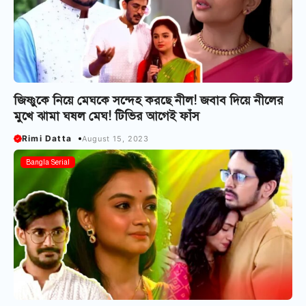
জিষ্ণুকে নিয়ে মেঘকে সন্দেহ করছে নীল! জবাব দিয়ে নীলের
মুখে ঝামা ঘষল মেঘ! টিভির আগেই ফাঁস
Rimi Datta
August 15, 2023
Bangla Serial