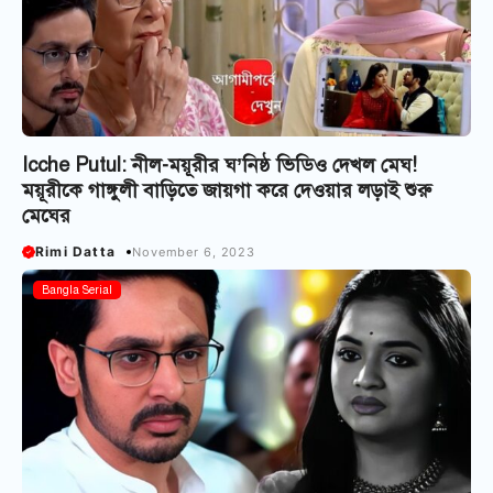
Icche Putul: নীল-ময়ূরীর ঘ’নিষ্ঠ ভিডিও দেখল মেঘ!
ময়ূরীকে গাঙ্গুলী বাড়িতে জায়গা করে দেওয়ার লড়াই শুরু
মেঘের
Rimi Datta
November 6, 2023
Bangla Serial