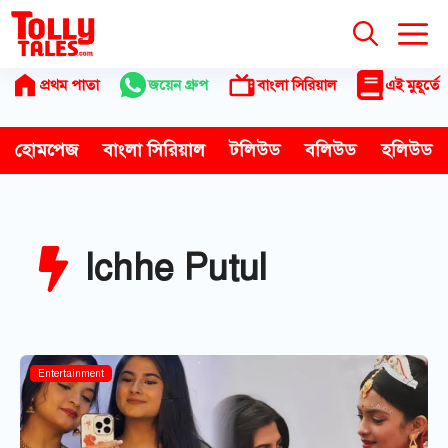
Skip
to
content
প্রথম পাতা
জয়েন গ্রুপ
বাংলা সিরিয়াল
এই মুহূর্তে
হোমপেজ
বাংলা সিরিয়াল
টলিউড
বলিউড
হলিউড
Ichhe Putul
Bangla Serial
Entertainment