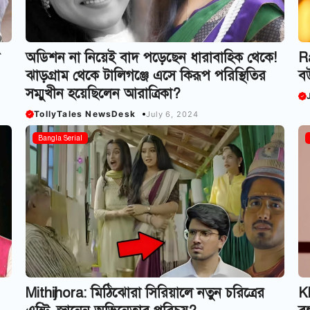
অডিশন না নিয়েই বাদ পড়েছেন ধারাবাহিক থেকে!
Ra
ঝাড়গ্রাম থেকে টালিগঞ্জে এসে কিরূপ পরিস্থিতির
ব
সম্মুখীন হয়েছিলেন আরাত্রিকা?
TollyTales NewsDesk
July 6, 2024
Bangla Serial
Mithijhora: মিঠিঝোরা সিরিয়ালে নতুন চরিত্রের
Kh