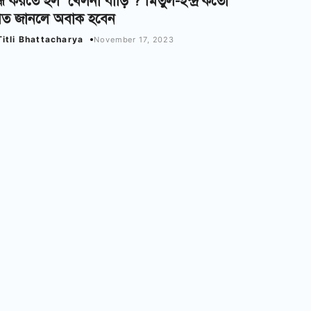
্ধ করতে হল ‘খেলনা বাড়ি’? মিতুল-ইন্দ্র কতো
েত জানলে অবাক হবেন
Titli Bhattacharya
November 17, 2023