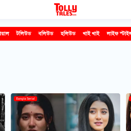
িয়াল
টলিউড
বলিউড
হলিউড
খাই খাই
লাইফ স্টাই
Bangla Serial