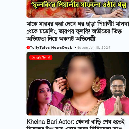
মাকে মারধর করা দেখে ঘর ছাড়া পিয়ালী! মালদা
থেকে মডেলিং, তারপর ফুলকি! অতীতের তিক্ত
অভিজ্ঞতা নিয়ে অকপট অভিনেত্রী
TollyTales NewsDesk
November 18, 2024
Bangla Serial
Khelna Bari Actor: খেলনা বাড়ি শেষ হতেই