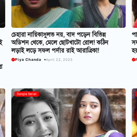
চেহারা নায়িকাসুলভ নয়, বাদ পড়েন বিভিন্ন
পা
ই
অডিশন থেকে, মেলে ছোটখাটো রোল! কঠিন
সফ
লড়াই লড়ে সফল পর্দার রাই আরাত্রিকা!
হয়
Piya Chanda
April 22, 2025
ন
Bangla Serial