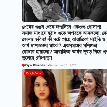
প্রেমের গুঞ্জন থেকে জন্মদিনে একগুচ্ছ গোলাপ!
সমাজ মাধ্যমে হঠাৎ একে অপরকে আনফলো, নে
কোনও ছবিও! কী ঘটে গেছে আরাত্রিকা মাইতি ও
আর্য দাশগুপ্তের মাঝে? একসময়ের ঘনিষ্ঠতা
কোথায় হারালো? আরাত্রিকা-আর্যর দূরত্ব নিয়ে প্রশ্
তুলেছে নেটপাড়া!
Piya Chanda
December 15, 2025
Bangla Serial