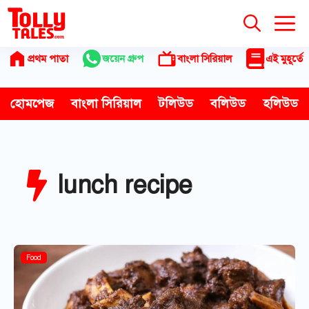
Skip
to
content
প্রথম পাতা
জয়েন গ্রুপ
বাংলা সিরিয়াল
এই মুহূর্তে
হোমপেজ
বাংলা সিরিয়াল
টলিউড
বলিউড
হলিউড
lunch recipe
Food