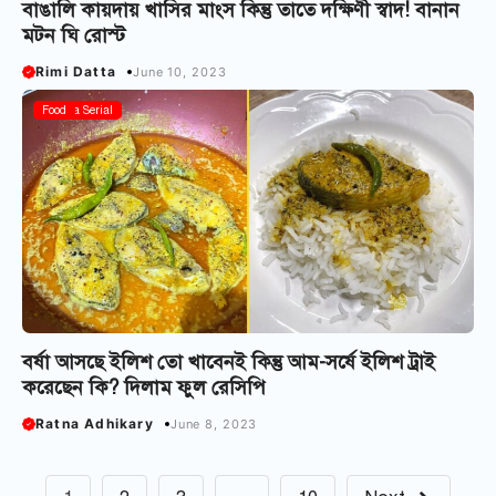
বাঙালি কায়দায় খাসির মাংস কিন্তু তাতে দক্ষিণী স্বাদ! বানান
মটন ঘি রোস্ট
Rimi Datta
June 10, 2023
Bangla Serial
Food
বর্ষা আসছে ইলিশ তো খাবেনই কিন্তু আম-সর্ষে ইলিশ ট্রাই
করেছেন কি? দিলাম ফুল রেসিপি
Ratna Adhikary
June 8, 2023